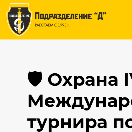
🛡️ Охрана 
Междунар
турнира по