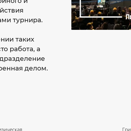
ойного и
йствия
ами турнира.
ении таких
то работа, а
одразделение
ренная делом.
изическая
Гри